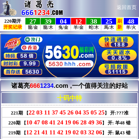
返回首页
诸葛亮
666
1234
.com
,一个值得关注的好站