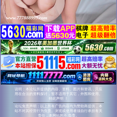
www.777888999.com
说明：本论坛所提供的内容、资料、图片和资讯，只应
用在合法的资料探讨，暂不适用于其它，外围和使用。
特此声明 ！
论坛免责声明：以上所有广告内容均为赞助商提供，本
站不对其经营行为负责。浏览或使用者须自行承担有关
责任，本网站恕不 负责。