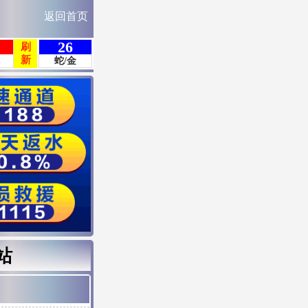
返回首页
站