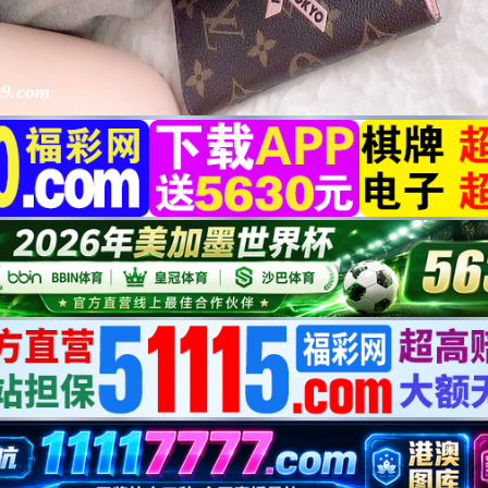
9.com